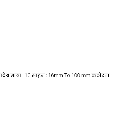
देश मात्रा :
10
साइज :
16mm To 100 mm
कठोरता :