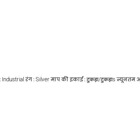
:
Industrial
रंग :
Silver
माप की इकाई :
टुकड़ा/टुकड़ाs
न्यूनतम आ